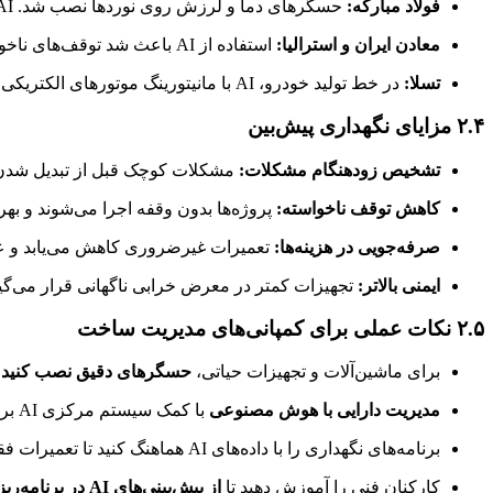
فولاد مبارکه:
حسگرهای دما و لرزش روی نوردها نصب شد. AI الگوهای خرابی را پیش‌بینی کرده و تعمیرات به‌موقع انجام شد. نتیجه: کاهش توقف ناگهانی خط تولید و افزایش طول عمر تجهیزات.
معادن ایران و استرالیا:
استفاده از AI باعث شد توقف‌های ناخواسته تجهیزات به حدود ۳۰٪ کاهش یابد و ایمنی پرسنل افزایش یابد.
تسلا:
در خط تولید خودرو، AI با مانیتورینگ موتورهای الکتریکی، قبل از وقوع هر مشکل، تیم فنی را مطلع می‌کند و از توقف تولید جلوگیری می‌شود.
۲.۴ مزایای نگهداری پیش‌بین
تشخیص زودهنگام مشکلات:
مشکلات کوچک قبل از تبدیل شدن 
کاهش توقف ناخواسته:
پروژه‌ها بدون وقفه اجرا می‌شوند و بهر
صرفه‌جویی در هزینه‌ها:
تعمیرات غیرضروری کاهش می‌یابد و عم
ایمنی بالاتر:
تجهیزات کمتر در معرض خرابی ناگهانی قرار می‌گی
۲.۵ نکات عملی برای کمپانی‌های مدیریت ساخت
برای ماشین‌آلات و تجهیزات حیاتی،
حسگرهای دقیق نصب کنید
(
مدیریت دارایی با هوش مصنوعی
با کمک سیستم مرکزی AI برای تحلیل داده‌ها ایجاد کنید و هشدارهای خودکار را تنظیم کنید.
برنامه‌های نگهداری را با داده‌های AI هماهنگ کنید تا تعمیرات فقط زمانی انجام شوند که واقعا نیاز است.
کارکنان فنی را آموزش دهید تا
از پیش‌بینی‌های AI در برنامه‌ریزی تعمیرات استفاده کنند