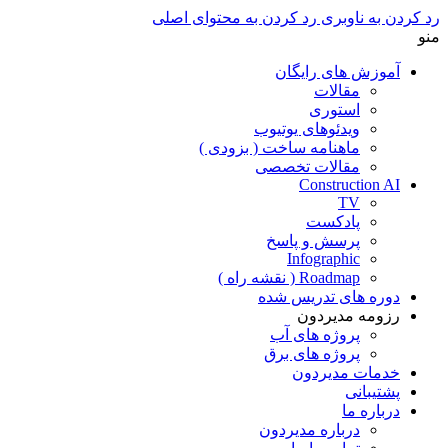
رد کردن به ناوبری
رد کردن به محتوای اصلی
منو
آموزش های رایگان
مقالات
استوری
ویدئوهای یوتیوب
ماهنامه ساخت ( بزودی )
مقالات تخصصی
Construction AI
TV
پادکست
پرسش و پاسخ
Infographic
Roadmap ( نقشه راه )
دوره های تدریس شده
رزومه مدیردون
پروژه های آب
پروژه های برق
خدمات مدیردون
پشتیبانی
درباره ما
درباره مدیردون