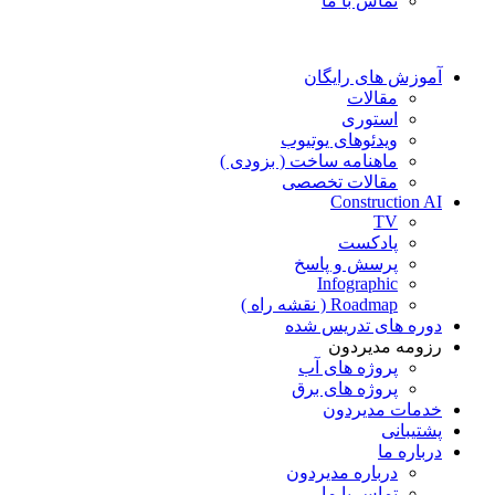
تماس با ما
آموزش های رایگان
مقالات
استوری
ویدئوهای یوتیوب
ماهنامه ساخت ( بزودی )
مقالات تخصصی
Construction AI
TV
پادکست
پرسش و پاسخ
Infographic
Roadmap ( نقشه راه )
دوره های تدریس شده
رزومه مدیردون
پروژه های آب
پروژه های برق
خدمات مدیردون
پشتیبانی
درباره ما
درباره مدیردون
تماس با ما