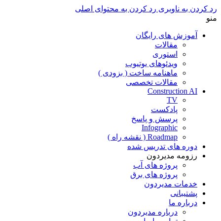
رد کردن به ناوبری
رد کردن به محتوای اصلی
منو
آموزش های رایگان
مقالات
استوری
ویدئوهای یوتیوب
ماهنامه ساخت ( بزودی )
مقالات تخصصی
Construction AI
TV
پادکست
پرسش و پاسخ
Infographic
Roadmap ( نقشه راه )
دوره های تدریس شده
رزومه مدیردون
پروژه های آب
پروژه های برق
خدمات مدیردون
پشتیبانی
درباره ما
درباره مدیردون