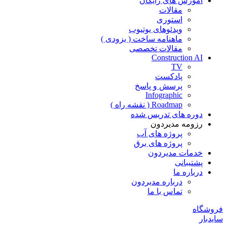
آموزش های رایگان
مقالات
استوری
ویدئوهای یوتیوب
ماهنامه ساخت ( بزودی )
مقالات تخصصی
Construction AI
TV
پادکست
پرسش و پاسخ
Infographic
Roadmap ( نقشه راه )
دوره های تدریس شده
رزومه مدیردون
پروژه های آب
پروژه های برق
خدمات مدیردون
پشتیبانی
درباره ما
درباره مدیردون
تماس با ما
فروشگاه
سایدبار