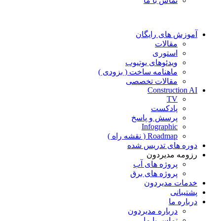
تماس با ما
آموزش های رایگان
مقالات
استوری
ویدئوهای یوتیوب
ماهنامه ساخت ( بزودی )
مقالات تخصصی
Construction AI
TV
پادکست
پرسش و پاسخ
Infographic
Roadmap ( نقشه راه )
دوره های تدریس شده
رزومه مدیردون
پروژه های آب
پروژه های برق
خدمات مدیردون
پشتیبانی
درباره ما
درباره مدیردون
تماس با ما