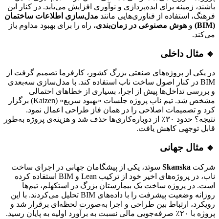
باشند، زمینه برای ایده‌پردازی و نوآوری افزایش می‌یابد. در کنار این
فرهنگ، استفاده از فناوری‌هایی مانند
مدل‌سازی اطلاعات ساختمان
(BIM)
و
هوش مصنوعی در زمان‌بندی
، راه را برای بهبود مداوم باز
می‌کند.
🔸 مثال داخلی
در یکی از پروژه‌های صنعتی بزرگ کشور، کارفرما تصمیم گرفت از
BIM در کنار اصول ساخت ناب استفاده کند. با مدل‌سازی سه‌بعدی
و بررسی تداخل‌ها پیش از اجرا، بسیاری از خطاهای احتمالی
مشخص شد. تیم ناب پروژه جلسات «بهبود سریع» (Kaizen) برگزار
کرد و تصمیمات اصلاحی را در همان فاز طراحی اعمال نمود.
نتیجه؟ حدود ۳۰٪ از دوباره‌کاری‌ها حذف شد و هزینه‌ی پروژه به‌طور
قابل توجهی کاهش یافت.
🔸 مثال جهانی
شرکت
Skanska
سوئد، یکی از پیشگامان جهانی در اجرای ساخت
ناب، در پروژه‌های اخیر خود از ترکیب Lean و BIM استفاده کرده
است. در پروژه ساخت یک بیمارستان بزرگ در استکهلم، تیم‌ها
روزانه وضعیت پیشرفت را با داده‌های BIM تحلیل می‌کردند. با این
رویکرد، ارتباط بین طراحی و اجرا به‌صورت لحظه‌ای برقرار شد و
پروژه با ۲۰٪ صرفه‌جویی مالی نسبت به برآورد اولیه به پایان رسید.