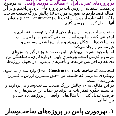
در پروژه‌های عمرانی ایران + مطالعات موردی واقعی
” به موضوع
پراهمیت استفاده از روش ناب در پروژه های ایرن پرداختیم و در این
مقاله قصد داریم به صورت موردی، 10 چالش بزرگ صنعت ساخت
را که با استفاده از روش ساخت ناب (Lean Construction) میتوان
آنها را حل کرد را بررسی کنیم.
صنعت ساخت‌وساز از دیرباز یکی از ارکان توسعه اقتصادی و
اجتماعی کشورها بوده است؛ صنعتی که شهرها را می‌سازد،
زیرساخت‌ها را شکل می‌دهد و میلیون‌ها شغل مستقیم و
غیرمستقیم ایجاد می‌کند.
اما با وجود اهمیت بی‌بدیلش، این صنعت هنوز درگیر چالش‌های
مزمن و قدیمی است: بهره‌وری پایین، دوباره‌کاری، ناهماهنگی بین
ذی‌نفعان، افزایش هزینه‌ها و تأخیرهای پی‌درپی در تحویل پروژه‌ها.
اینجاست که
ساخت ناب (Lean Construction)
وارد میدان می‌شود؛
رویکردی مدیریتی که فلسفه‌اش «خلق بیشترین ارزش با کمترین
هدررفت» است.
در این مقاله، به ۱۰ چالش بزرگ صنعت ساخت‌وساز می‌پردازیم و
می‌بینیم چگونه تفکر ناب می‌تواند در عمل، این چالش‌ها را به
فرصت تبدیل کند — با مثال‌هایی واقعی از پروژه‌های داخلی و
بین‌المللی.
۱. بهره‌وری پایین در پروژه‌های ساخت‌وساز