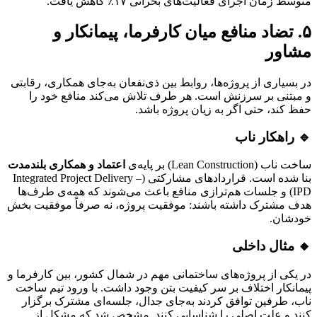
متوسط زمان اجرای فعالیت‌های بحرانی ۱۷٪ کاهش یافت.
۵. تضاد منافع میان کارفرما، پیمانکار و
مشاور
در بسیاری از پروژه‌ها، روابط بین ذی‌نفعان به‌جای همکاری، رقابتی
و مبتنی بر سرزنش است. هر طرف تلاش می‌کند منافع خود را
حفظ کند، حتی اگر به زیان پروژه باشد.
🔹 راهکار ناب
ساخت ناب (Lean Construction) بر پایه‌ی
اعتماد و همکاری بلندمدت
بنا شده است. قراردادهای مشارکتی (Integrated Project Delivery –
IPD) و جلسات هم‌ترازی منافع باعث می‌شوند که همه‌ی طرف‌ها
هدف مشترک داشته باشند: موفقیت پروژه، نه صرفاً موفقیت بخش
خودشان.
🔸 مثال داخلی
در یکی از پروژه‌های ساختمانی مهم در شمال کشور، بین کارفرما و
پیمانکار اختلاف بر سر کیفیت بتن وجود داشت. با ورود تیم ساخت
ناب، طرفین توافق کردند به‌جای جدال، جلسه‌ای مشترک برگزار
کنند و علت اصلی را شناسایی کنند. مشخص شد که مشکل از