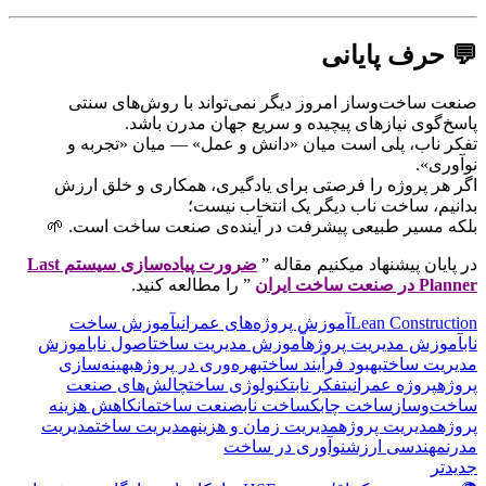
💬
حرف پایانی
صنعت ساخت‌وساز امروز دیگر نمی‌تواند با روش‌های سنتی
پاسخ‌گوی نیازهای پیچیده و سریع جهان مدرن باشد.
تفکر ناب، پلی است میان «دانش و عمل» — میان «تجربه و
نوآوری».
اگر هر پروژه را فرصتی برای یادگیری، همکاری و خلق ارزش
بدانیم، ساخت ناب دیگر یک انتخاب نیست؛
بلکه مسیر طبیعی پیشرفت در آینده‌ی صنعت ساخت است. 🌱
در پایان پیشنهاد میکنیم مقاله ”
ضرورت پیاده‌سازی سیستم Last
Planner در صنعت ساخت ایران
” را مطالعه کنید.
Lean Construction
آموزش پروژه‌های عمرانی
آموزش ساخت
ناب
آموزش مدیریت پروژه
آموزش مدیریت ساخت
اصول ناب
اموزش
مدیریت ساخت
بهبود فرآیند ساخت
بهره‌وری در پروژه
بهینه‌سازی
پروژه
پروژه عمرانی
تفکر ناب
تکنولوژی ساخت
چالش‌های صنعت
ساخت‌وساز
ساخت چابک
ساخت ناب
صنعت ساختمان
کاهش هزینه
پروژه
مدیریت پروژه
مدیریت زمان و هزینه
مدیریت ساخت
مدیریت
مدرن
مهندسی ارزش
نوآوری در ساخت
جدیدتر