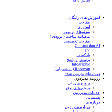
تماس با ما
آموزش های رایگان
مقالات
استوری
ویدئوهای یوتیوب
ماهنامه ساخت ( بزودی )
مقالات تخصصی
Construction AI
TV
پادکست
پرسش و پاسخ
Infographic
Roadmap ( نقشه راه )
دوره های تدریس شده
رزومه مدیردون
پروژه های آب
پروژه های برق
خدمات مدیردون
پشتیبانی
درباره ما
درباره مدیردون
تماس با ما