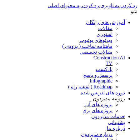
رد کردن به ناوبری
رد کردن به محتوای اصلی
منو
آموزش های رایگان
مقالات
استوری
ویدئوهای یوتیوب
ماهنامه ساخت ( بزودی )
مقالات تخصصی
Construction AI
TV
پادکست
پرسش و پاسخ
Infographic
Roadmap ( نقشه راه )
دوره های تدریس شده
رزومه مدیردون
پروژه های آب
پروژه های برق
خدمات مدیردون
پشتیبانی
درباره ما
درباره مدیردون