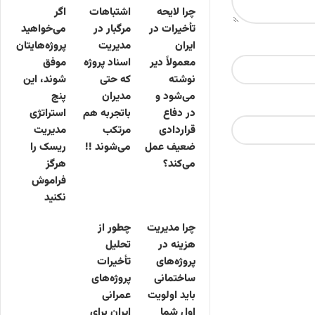
چرا لایحه
اشتباهات
اگر
تأخیرات در
مرگبار در
می‌خواهید
ایران
مدیریت
پروژه‌هایتان
معمولاً دیر
اسناد پروژه
موفق
نوشته
که حتی
شوند، این
می‌شود و
مدیران
پنج
در دفاع
باتجربه هم
استراتژی
قراردادی
مرتکب
مدیریت
ضعیف عمل
می‌شوند !!
ریسک را
می‌کند؟
هرگز
فراموش
نکنید
چرا مدیریت
چطور از
هزینه در
تحلیل
پروژه‌های
تأخیرات
ساختمانی
پروژه‌های
باید اولویت
عمرانی
اول شما
ایران برای