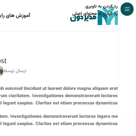
رد کردن به ناوبری
رد کردن به محتوای اصلی
آموزش های رای
st
ارسال توسط
bh euismod tincidunt ut laoreet dolore magna aliquam erat
 eorum claritatem. Investigationes demonstraverunt lectores
ii legunt saepius. Claritas est etiam processus dynamicus
itatem. Investigationes demonstraverunt lectores legere me
 ii legunt saepius. Claritas est etiam processus dynamicus