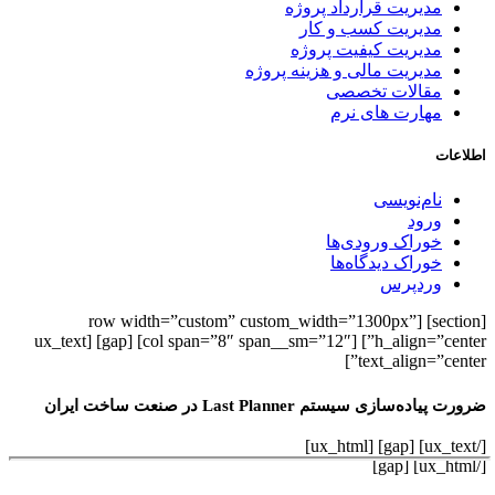
مدیریت قرارداد پروژه
مدیریت کسب و کار
مدیریت کیفیت پروژه
مدیریت مالی و هزینه پروژه
مقالات تخصصی
مهارت های نرم
اطلاعات
نام‌نویسی
ورود
خوراک ورودی‌ها
خوراک دیدگاه‌ها
وردپرس
[section] [row width=”custom” custom_width=”1300px”
h_align=”center”] [col span=”8″ span__sm=”12″] [gap] [ux_text
text_align=”center”]
ضرورت پیاده‌سازی سیستم Last Planner در صنعت ساخت ایران
[/ux_text] [gap] [ux_html]
[/ux_html] [gap]