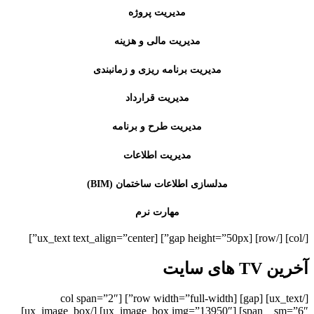
مدیریت پروژه
مدیریت مالی و هزینه
مدیریت برنامه ریزی و زمانبندی
مدیریت قرارداد
مدیریت طرح و برنامه
مدیریت اطلاعات
مدلسازی اطلاعات ساختمان (BIM)
مهارت نرم
[/col] [/row] [gap height=”50px”] [ux_text text_align=”center”]
آخرین TV های سایت
[/ux_text] [gap] [row width=”full-width”] [col span=”2″
span__sm=”6″] [ux_image_box img=”13950″] [/ux_image_box]