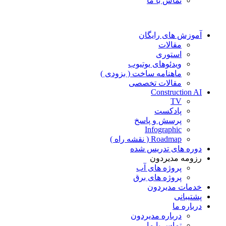
تماس با ما
آموزش های رایگان
مقالات
استوری
ویدئوهای یوتیوب
ماهنامه ساخت ( بزودی )
مقالات تخصصی
Construction AI
TV
پادکست
پرسش و پاسخ
Infographic
Roadmap ( نقشه راه )
دوره های تدریس شده
رزومه مدیردون
پروژه های آب
پروژه های برق
خدمات مدیردون
پشتیبانی
درباره ما
درباره مدیردون
تماس با ما