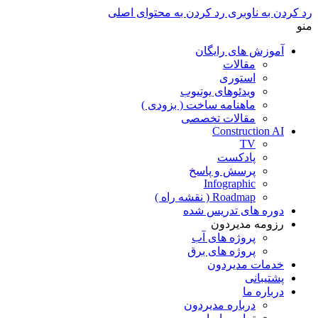
رد کردن به ناوبری
رد کردن به محتوای اصلی
منو
آموزش های رایگان
مقالات
استوری
ویدئوهای یوتیوب
ماهنامه ساخت ( بزودی )
مقالات تخصصی
Construction AI
TV
پادکست
پرسش و پاسخ
Infographic
Roadmap ( نقشه راه )
دوره های تدریس شده
رزومه مدیردون
پروژه های آب
پروژه های برق
خدمات مدیردون
پشتیبانی
درباره ما
درباره مدیردون