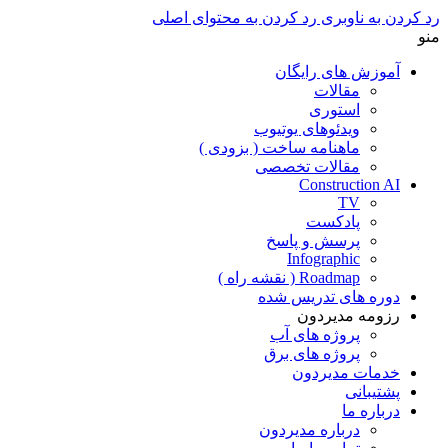
رد کردن به ناوبری
رد کردن به محتوای اصلی
منو
آموزش های رایگان
مقالات
استوری
ویدئوهای یوتیوب
ماهنامه ساخت ( بزودی )
مقالات تخصصی
Construction AI
TV
پادکست
پرسش و پاسخ
Infographic
Roadmap ( نقشه راه )
دوره های تدریس شده
رزومه مدیردون
پروژه های آب
پروژه های برق
خدمات مدیردون
پشتیبانی
درباره ما
درباره مدیردون