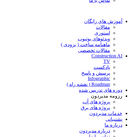
تماس با ما
آموزش های رایگان
مقالات
استوری
ویدئوهای یوتیوب
ماهنامه ساخت ( بزودی )
مقالات تخصصی
Construction AI
TV
پادکست
پرسش و پاسخ
Infographic
Roadmap ( نقشه راه )
دوره های تدریس شده
رزومه مدیردون
پروژه های آب
پروژه های برق
خدمات مدیردون
پشتیبانی
درباره ما
درباره مدیردون
تماس با ما