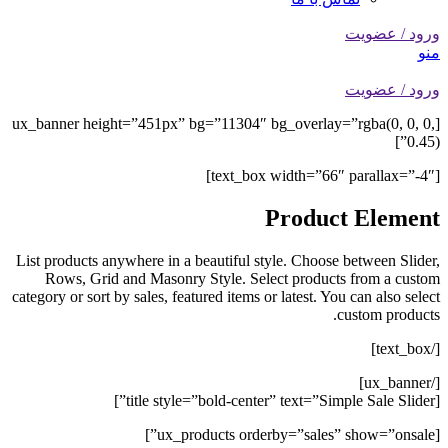
ورود / عضویت
منو
ورود / عضویت
[ux_banner height=”451px” bg=”11304″ bg_overlay=”rgba(0, 0, 0,
0.45)”]
[text_box width=”66″ parallax=”-4″]
Product Element
List products anywhere in a beautiful style. Choose between Slider,
Rows, Grid and Masonry Style. Select products from a custom
category or sort by sales, featured items or latest. You can also select
custom products.
[/text_box]
[/ux_banner]
[title style=”bold-center” text=”Simple Sale Slider”]
[ux_products orderby=”sales” show=”onsale”]