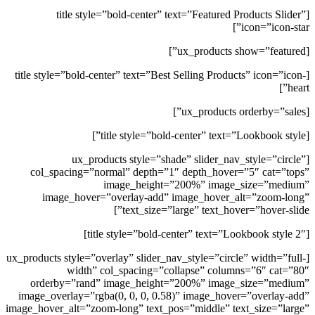
[title style=”bold-center” text=”Featured Products Slider”
icon=”icon-star”]
[ux_products show=”featured”]
[title style=”bold-center” text=”Best Selling Products” icon=”icon-
heart”]
[ux_products orderby=”sales”]
[title style=”bold-center” text=”Lookbook style”]
[ux_products style=”shade” slider_nav_style=”circle”
col_spacing=”normal” depth=”1″ depth_hover=”5″ cat=”tops”
image_height=”200%” image_size=”medium”
image_hover=”overlay-add” image_hover_alt=”zoom-long”
text_size=”large” text_hover=”hover-slide”]
[title style=”bold-center” text=”Lookbook style 2″]
[ux_products style=”overlay” slider_nav_style=”circle” width=”full-
width” col_spacing=”collapse” columns=”6″ cat=”80″
orderby=”rand” image_height=”200%” image_size=”medium”
image_overlay=”rgba(0, 0, 0, 0.58)” image_hover=”overlay-add”
image_hover_alt=”zoom-long” text_pos=”middle” text_size=”large”