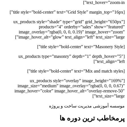
text_hover=”zoom-in”]
[title style=”bold-center” text=”Grid Style” margin_top=”16px”]
[ux_products style=”shade” type=”grid” grid_height=”650px”
products=”4″ orderby=”sales” show=”featured”
image_overlay=”rgba(0, 0, 0, 0.19)” image_hover=”zoom”
image_hover_alt=”glow” text_align=”left” text_size=”large”]
[title style=”bold-center” text=”Masonery Style”]
[ux_products type=”masonry” depth=”1″ depth_hover=”5″
text_align=”left”]
[title style=”bold-center” text=”Mix and match styles”]
[ux_products style=”overlay” image_height=”169%”
image_size=”medium” image_overlay=”rgba(0, 0, 0, 0.67)”
image_hover=”color” image_hover_alt=”overlay-remove-50″
text_size=”large”]
موسسه آموزشی مدیریت ساخت و پروژه
پرمخاطب ترین دوره ها