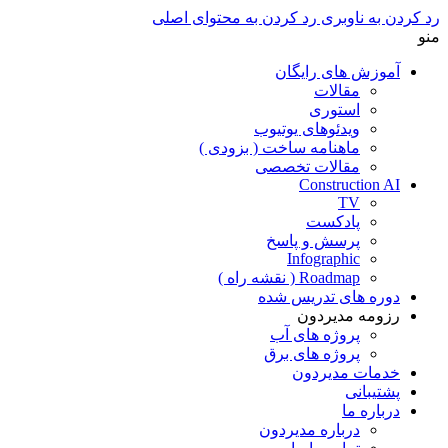
رد کردن به ناوبری
رد کردن به محتوای اصلی
منو
آموزش های رایگان
مقالات
استوری
ویدئوهای یوتیوب
ماهنامه ساخت ( بزودی )
مقالات تخصصی
Construction AI
TV
پادکست
پرسش و پاسخ
Infographic
Roadmap ( نقشه راه )
دوره های تدریس شده
رزومه مدیردون
پروژه های آب
پروژه های برق
خدمات مدیردون
پشتیبانی
درباره ما
درباره مدیردون