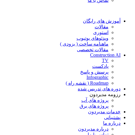
تماس با ما
آموزش های رایگان
مقالات
استوری
ویدئوهای یوتیوب
ماهنامه ساخت ( بزودی )
مقالات تخصصی
Construction AI
TV
پادکست
پرسش و پاسخ
Infographic
Roadmap ( نقشه راه )
دوره های تدریس شده
رزومه مدیردون
پروژه های آب
پروژه های برق
خدمات مدیردون
پشتیبانی
درباره ما
درباره مدیردون
تماس با ما