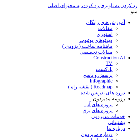
رد کردن به ناوبری
رد کردن به محتوای اصلی
منو
آموزش های رایگان
مقالات
استوری
ویدئوهای یوتیوب
ماهنامه ساخت ( بزودی )
مقالات تخصصی
Construction AI
TV
پادکست
پرسش و پاسخ
Infographic
Roadmap ( نقشه راه )
دوره های تدریس شده
رزومه مدیردون
پروژه های آب
پروژه های برق
خدمات مدیردون
پشتیبانی
درباره ما
درباره مدیردون