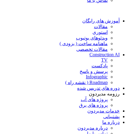
تماس با ما
آموزش های رایگان
مقالات
استوری
ویدئوهای یوتیوب
ماهنامه ساخت ( بزودی )
مقالات تخصصی
Construction AI
TV
پادکست
پرسش و پاسخ
Infographic
Roadmap ( نقشه راه )
دوره های تدریس شده
رزومه مدیردون
پروژه های آب
پروژه های برق
خدمات مدیردون
پشتیبانی
درباره ما
درباره مدیردون
تماس با ما